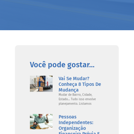
Você pode gostar...
Vai Se Mudar?
Conheça 8 Tipos De
Mudança
Mudar de Bairro, Cidade,
Estado… Tudo isso envolve
planejamento. Listamos
Pessoas
Independentes:
Organização
Financeira Prévia E