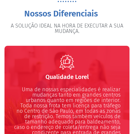
Nossos Diferenciais
A SOLUÇÃO IDEAL NA HORA DE EXECUTAR A SUA
MUDANÇA.
Qualidade Lorel
Uma de nossas especialidades é realizar
mudanças tanto em grandes centros
urbanos quanto em regiões de interior.
Toda nossa frota tem licença para tráfego
no Centro de São Paulo, em todas as zonas
de restrição. Temos também veículos de
tamanho adequado para baldeamento,
caso o endereço de coleta/entrega não seja
condizente para entrada de grandes